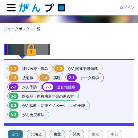
ログイン
ジュークボックス一覧
1-1
緩和医療・痛み
1-2
がん関連学際領域
1-3
放射線
1-4
病理
2-1
データ科学
2-2
がん予防
2-3
遺伝性腫瘍
3-1
医薬品・医療機器開発の進め方
3-2
がん診断・治療イノベーションの実際
3-3
がん免疫療法
全て
北海道
東北
関東
東京
中部