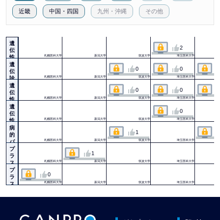
近畿
中国・四国
九州・沖縄
その他
遺
2
伝
性
札幌医科大学
新潟大学
筑波大学
埼玉医科大学
腫
遺
0
0
瘍
伝
総
診
札幌医科大学
新潟大学
筑波大学
埼玉医科大学
論
療
遺
0
0
総
伝
論
性
札幌医科大学
新潟大学
筑波大学
埼玉医科大学
腫
遺
0
瘍
伝
各
性
札幌医科大学
新潟大学
筑波大学
埼玉医科大学
論
腫
病
1
1
瘍
的
各
バ
札幌医科大学
新潟大学
筑波大学
埼玉医科大学
論
リ
プ
1
２
ア
ラ
ン
ス
札幌医科大学
新潟大学
筑波大学
埼玉医科大学
ト
α
プ
0
枠
未
ラ
1
発
ス
札幌医科大学
新潟大学
筑波大学
埼玉医科大学
症
α
者
枠
2