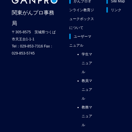
がんプロオ
Site Map
ンライン教育ジ
リンク
関東がんプロ事務
ュークボックス
局
について
〒305-8575 茨城県つくば
ユーザーマ
市天王台1-1-1
ニュアル
Tel：029-853-7316 Fax：
029-853-5745
学生マ
ニュア
ル
教員マ
ニュア
ル
教務マ
ニュア
ル