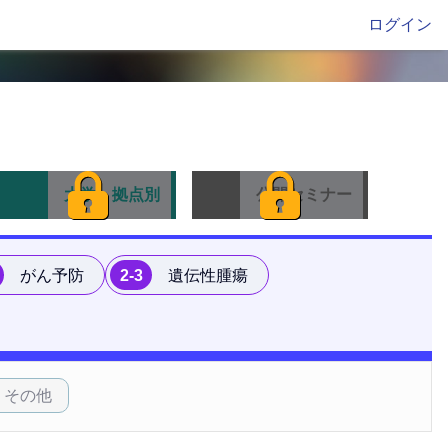
ログイン
大学・拠点別
公開セミナー
がん予防
2-3
遺伝性腫瘍
その他