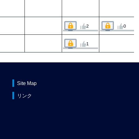
2
0
1
Site Map
リンク