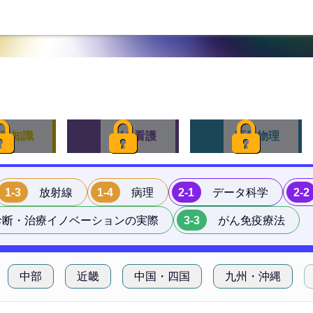
門知識
がん看護
医学物理
1-3
放射線
1-4
病理
2-1
データ科学
2-2
診断・治療イノベーションの実際
3-3
がん免疫療法
中部
近畿
中国・四国
九州・沖縄