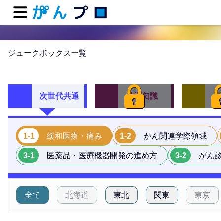
ジュークボックス一覧
次世代共通
共通知識
専
1-1
緩和医療・痛み
1-2
がん関連学際領域
3-1
医薬品・医療機器開発の進め方
3-2
がん
全て
北海道
東北
関東
東京