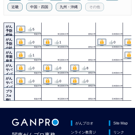
近畿
中国・四国
九州・沖縄
その他
がん
5
予防
総論
筑波大学
埼玉医科大学
群馬大学
日本医科大学
がん
0
1
0
予防
の社
筑波大学
埼玉医科大学
群馬大学
日本医科大学
会実
がん
1
装
早期
（０
発見
筑波大学
埼玉医科大学
群馬大学
日本医科大学
次・
（２
がん
0
0
8
１次
次予
サバ
予
防）
イバ
筑波大学
埼玉医科大学
群馬大学
日本医科大学
防）
ーの
がん
0
0
0
ケア
サバ
１
イバ
筑波大学
埼玉医科大学
群馬大学
日本医科大学
（３
ーの
プラ
次予
ケア
スα
防）
２
枠1
筑波大学
埼玉医科大学
群馬大学
日本医科大学
（３
次予
防）
がんプロオ
Site Map
ンライン教育ジ
リンク