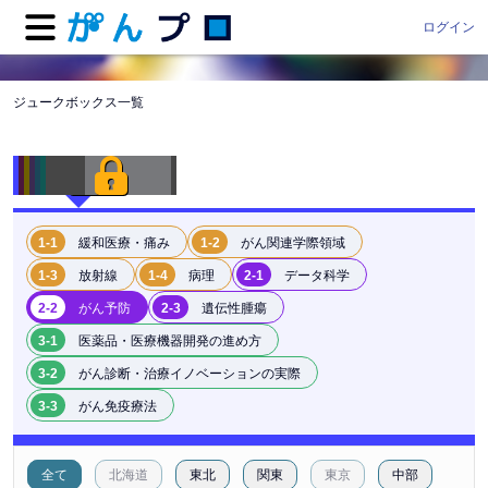
ログイン
ジュークボックス一覧
1-1
緩和医療・痛み
1-2
がん関連学際領域
1-3
放射線
1-4
病理
2-1
データ科学
2-2
がん予防
2-3
遺伝性腫瘍
3-1
医薬品・医療機器開発の進め方
3-2
がん診断・治療イノベーションの実際
3-3
がん免疫療法
全て
北海道
東北
関東
東京
中部