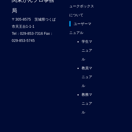
関東がんプロ事務
ュークボックス
局
について
〒305-8575 茨城県つくば
ユーザーマ
市天王台1-1-1
ニュアル
Tel：029-853-7316 Fax：
029-853-5745
学生マ
ニュア
ル
教員マ
ニュア
ル
教務マ
ニュア
ル