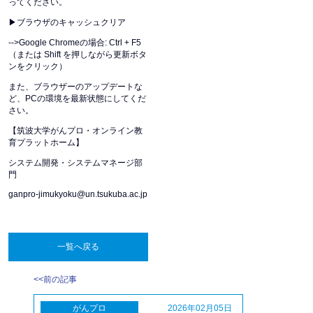
ってください。
▶︎ブラウザのキャッシュクリア
-->Google Chromeの場合: Ctrl + F5
（または Shift を押しながら更新ボタ
ンをクリック）
また、ブラウザーのアップデートな
ど、PCの環境を最新状態にしてくだ
さい。
【筑波大学がんプロ・オンライン教
育プラットホーム】
システム開発・システムマネージ部
門
ganpro-jimukyoku@un.tsukuba.ac.jp
一覧へ戻る
<<前の記事
がんプロ
2026年02月05日