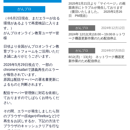
2025年2月21日より「マイページ」の画
面表示にトラブルが発生しております
がんプロ
（復旧いたしました。 2025年2月26
日 PM現在）
（※6月2日現在、まだエラーが出る
環境があるようで再度検証に入りま
がんプロ
2024年12月12日
す。）
がんプロオンライン教育ユーザー皆
2024年 12/12(木)18:00～19:00ネットワ
様
ーク機器更新作業のため配信停止
日頃より全国がんプロオンライン教
がんプロ
2024年07月05日
育プラットフォームをご活用いただ
き誠にありがとうございます。
8/12(月)・13(火) ネットワーク機器更
新作業のため配信停止
2026年5月29日視点で、一部の
chromeやsafariで講義再生のエラー
が報告されています。
原因は配信サーバーの署名書更新に
よるものと判断されます。
配信サーバー管理側に対応を依頼し
ておりますのでしばらくお待ちくだ
さい。
その間、エラーが発生しましたら別
のブラウザー(EdgeやFirefoxなど)で
再生をお試しするか、下記の方法で
ブラウザのキャッシュクリアを行な