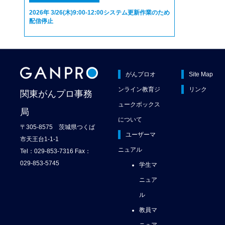
2026年 3/26(木)9:00-12:00システム更新作業のため
配信停止
がんプロオ
Site Map
ンライン教育ジ
リンク
関東がんプロ事務
ュークボックス
局
について
〒305-8575 茨城県つくば
ユーザーマ
市天王台1-1-1
ニュアル
Tel：029-853-7316 Fax：
029-853-5745
学生マ
ニュア
ル
教員マ